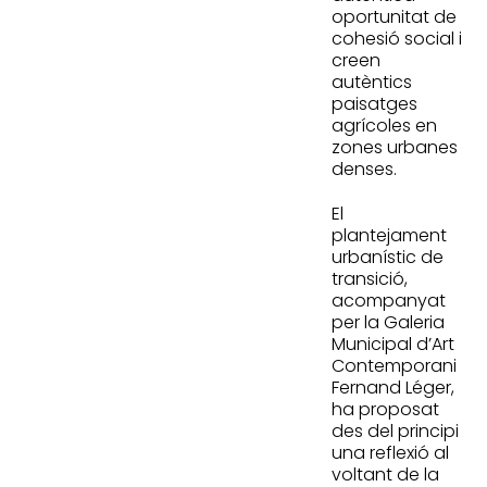
oportunitat de
cohesió social i
creen
autèntics
paisatges
agrícoles en
zones urbanes
denses.
El
plantejament
urbanístic de
transició,
acompanyat
per la Galeria
Municipal d’Art
Contemporani
Fernand Léger,
ha proposat
des del principi
una reflexió al
voltant de la