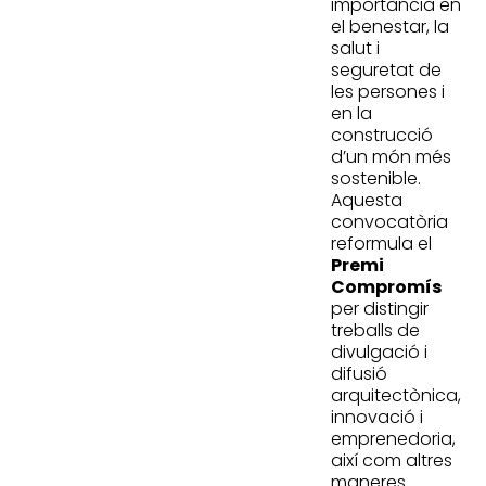
importància en
el benestar, la
salut i
seguretat de
les persones i
en la
construcció
d’un món més
sostenible.
Aquesta
convocatòria
reformula el
Premi
Compromís
per distingir
treballs de
divulgació i
difusió
arquitectònica,
innovació i
emprenedoria,
així com altres
maneres