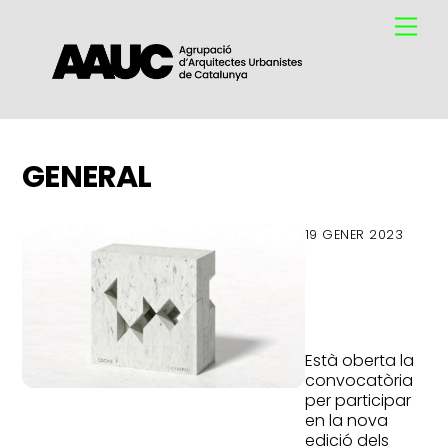
Skip
Me
to
content
GENERAL
19 GENER 2023
Premis
arquitectu
2022
Està oberta la
convocatòria
per participar
en la nova
edició dels