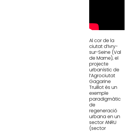
Al cor de la
ciutat d’Ivry-
sur-Seine (Val
de Marne), el
projecte
urbanístic de
l’Agrociutat
Gagarine
Truillot és un
exemple
paradigmàtic
de
regeneració
urbana en un
sector ANRU
(sector