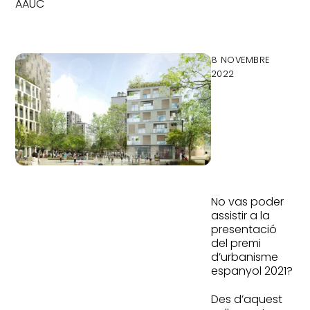
AAUC
8 NOVEMBRE
2022
Presentaci
premi
urbanisme
espanyol
2021
No vas poder
assistir a la
presentació
del premi
d’urbanisme
espanyol 2021?
Des d’aquest