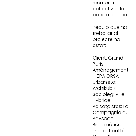
memòria
col·lectiva i la
poesia del lloc.
L’equip que ha
treballat al
projecte ha
estat:
Client: Grand
Paris
Aménagement
– EPA ORSA
Urbanista:
Archikubik
Sociòleg: Ville
Hybride
Paisatgistes: La
Compagnie du
Paysage
Bioclimàtica:
Franck Boutté