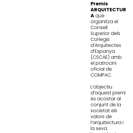
Premis
ARQUITECTUR
A
que
organitza el
Consell
Superior dels
Col·legis
d’Arquitectes
d’Espanya
(CSCAE) amb
el patrocini
oficial de
COMPAC.
L’objectiu
d’aquest premi
és acostar al
conjunt de la
societat els
valors de
l’arquitectura i
la seva