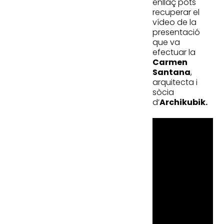
enllaç pots
recuperar el
vídeo de la
presentació
que va
efectuar la
Carmen
Santana
,
arquitecta i
sòcia
d’
Archikubik.