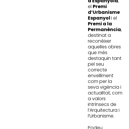
a Espanyola
,
el
Premi
d’Urbanisme
Espanyol
i el
Premi a la
Permanència
,
destinat a
reconèixer
aquelles obres
que més
destaquin tant
pel seu
correcte
envelliment
com per la
seva vigència i
actualitat, com
a valors
intrínsecs de
l’Arquitectura i
l’Urbanisme.
Podeu