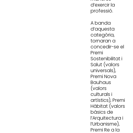
d’exercir la
professió.
A banda
d’aquesta
categòria,
tornaran a
concedir-se el
Premi
Sostenibilitat i
Salut (valors
universals),
Premi Nova
Bauhaus
(valors
culturals i
artístics), Premi
Hàbitat (valors
bàsics de
l’Arquitectura i
l’Urbanisme),
Premi Re a la