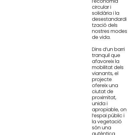
l’economia
circular i
solidària i la
desestandardi
tzació dels
nostres modes
de vida.
Dins d’un barri
tranquil que
afavoreix la
mobilitat dels
vianants, el
projecte
ofereix una
ciutat de
proximitat,
unida i
apropiable, on
l’espai públic i
la vegetació
són una
autèntica