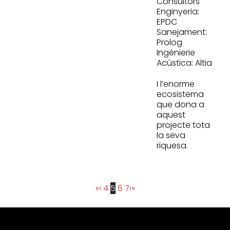
Consultors
Enginyeria:
EPDC
Sanejament:
Prolog
Ingénierie
Acústica: Altia
I l’enorme
ecosistema
que dona a
aquest
projecte tota
la seva
riquesa.
«
‹
4
5
6
7
›
»