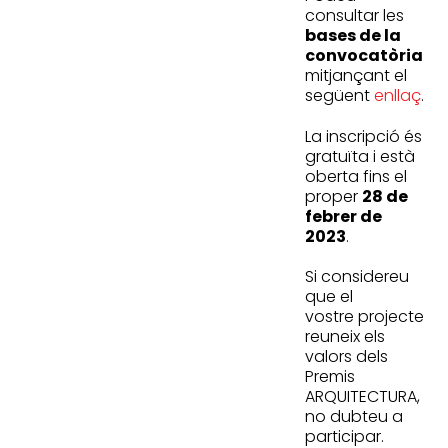
consultar les
bases de la
convocatòria
mitjançant el
següent
enllaç
.
La inscripció és
gratuïta i està
oberta fins el
proper
28 de
febrer de
2023
.
Si considereu
que el
vostre projecte
reuneix els
valors dels
Premis
ARQUITECTURA,
no dubteu a
participar.