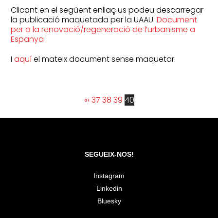
Clicant en el següent enllaç us podeu descarregar
la publicació maquetada per la UAAU:
Document
per a la renovació/regeneració de l’urbanisme a
Espanya
I
aquí
el mateix document sense maquetar.
«
‹
37
38
39
40
SEGUEIX-NOS!
Instagram
Linkedin
Bluesky